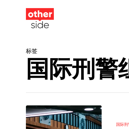
跳
到
主
要
内
标签
容
国际刑警
解
读
国际刑