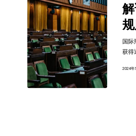
国
解
际
刑
规
警
国际
组
获得
织
数
2024
据
处
理
规
则
的
最