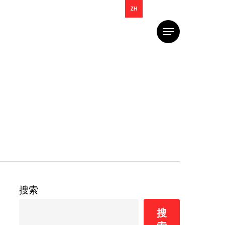
ZH
菜
单
搜索
搜