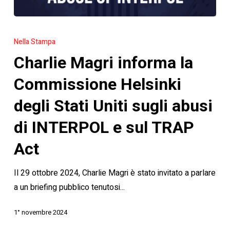
Charlie
Magri
Nella Stampa
informa
Charlie Magri informa la
la
Commissione
Commissione Helsinki
Helsinki
degli Stati Uniti sugli abusi
degli
Stati
di INTERPOL e sul TRAP
Uniti
Act
sugli
abusi
Il 29 ottobre 2024, Charlie Magri è stato invitato a parlare
di
a un briefing pubblico tenutosi...
INTERPOL
e
1° novembre 2024
sul