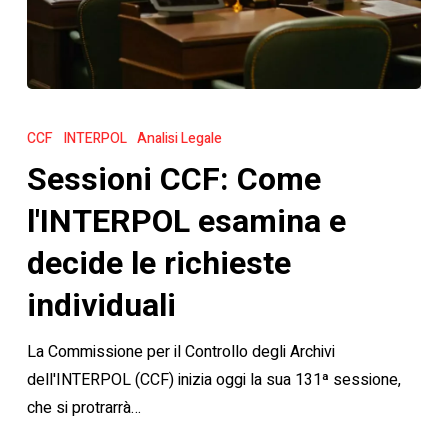
Sessioni
CCF:
CCF
INTERPOL
Analisi Legale
Come
Sessioni CCF: Come
l'INTERPOL
esamina
l'INTERPOL esamina e
e
decide le richieste
decide
le
individuali
richieste
La Commissione per il Controllo degli Archivi
individuali
dell'INTERPOL (CCF) inizia oggi la sua 131ª sessione,
che si protrarrà…