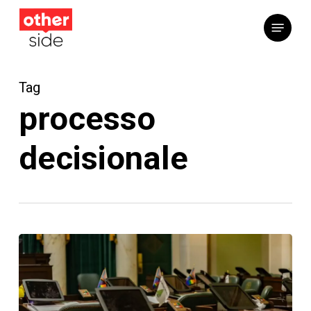
Vai
Menu
al
contenuto
principale
Tag
processo
decisionale