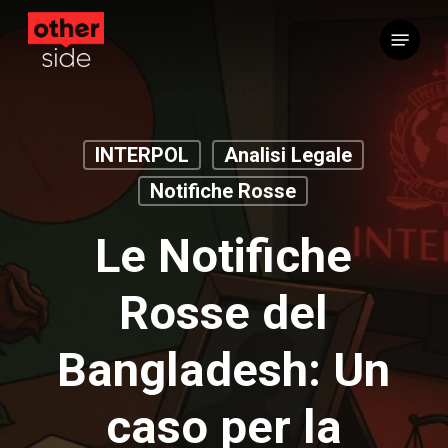
Vai
Menu
al
contenuto
principale
INTERPOL
Analisi Legale
Notifiche Rosse
Le Notifiche
Rosse del
Bangladesh: Un
caso per la