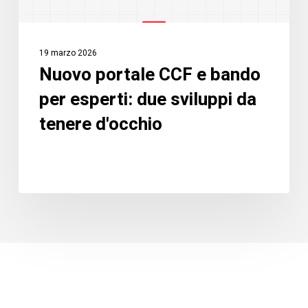
sviluppi
da
tenere
19 marzo 2026
d'occhio
Nuovo portale CCF e bando
per esperti: due sviluppi da
tenere d'occhio