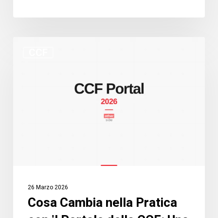
Cosa
CCF
Cambia
nella
Pratica
con
il
Portale
della
CCF:
Una
Guida
26 Marzo 2026
per
Cosa Cambia nella Pratica
Professionisti