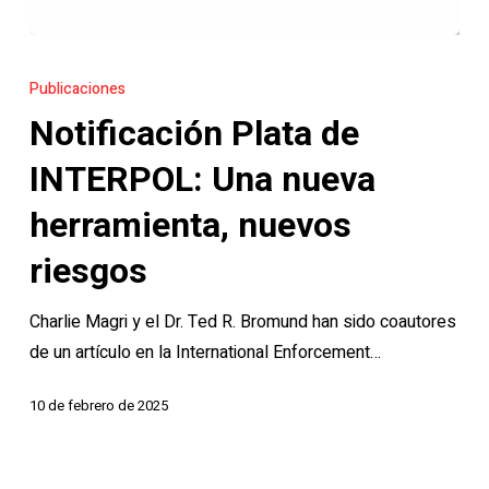
Notificación
Plata
Publicaciones
de
Notificación Plata de
INTERPOL:
Una
INTERPOL: Una nueva
nueva
herramienta, nuevos
herramienta,
nuevos
riesgos
riesgos
Charlie Magri y el Dr. Ted R. Bromund han sido coautores
de un artículo en la International Enforcement…
10 de febrero de 2025