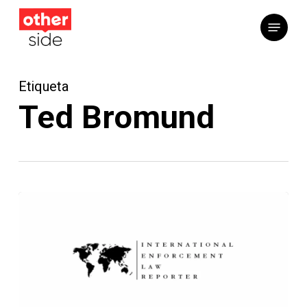
Saltar
Menú
al
contenido
principal
Etiqueta
Ted Bromund