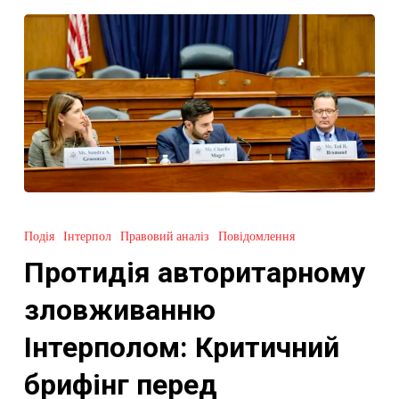
Протидія
авторитарному
Подія
Інтерпол
Правовий аналіз
Повідомлення
зловживанню
Протидія авторитарному
Інтерполом:
Критичний
зловживанню
брифінг
Інтерполом: Критичний
перед
Гельсінською
брифінг перед