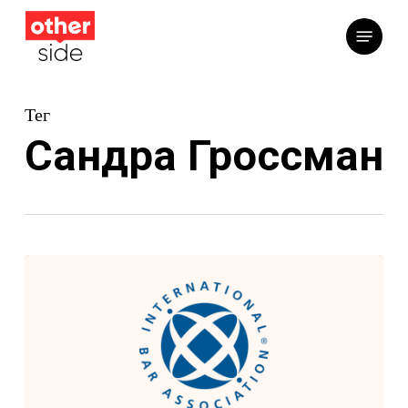
Перейти
Меню
до
основного
вмісту
Тег
Сандра Гроссман