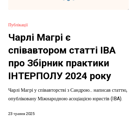
Чарлі
Магрі
Публікації
є
Чарлі Магрі є
співавтором
статті
співавтором статті IBA
IBA
про Збірник практики
про
Збірник
ІНТЕРПОЛУ 2024 року
практики
Чарлі Магрі у співавторстві з Сандрою... написав статтю,
ІНТЕРПОЛУ
опубліковану Міжнародною асоціацією юристів (IBA).
2024
року
23 травня 2025