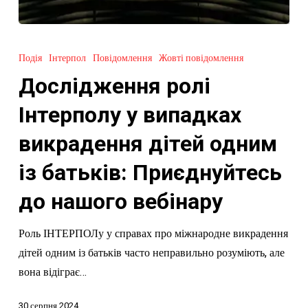
Дослідження
ролі
Подія
Інтерпол
Повідомлення
Жовті повідомлення
Інтерполу
Дослідження ролі
у
випадках
Інтерполу у випадках
викрадення
викрадення дітей одним
дітей
одним
із батьків: Приєднуйтесь
із
до нашого вебінару
батьків:
Приєднуйтесь
Роль ІНТЕРПОЛу у справах про міжнародне викрадення
до
дітей одним із батьків часто неправильно розуміють, але
нашого
вона відіграє…
вебінару
30 серпня 2024