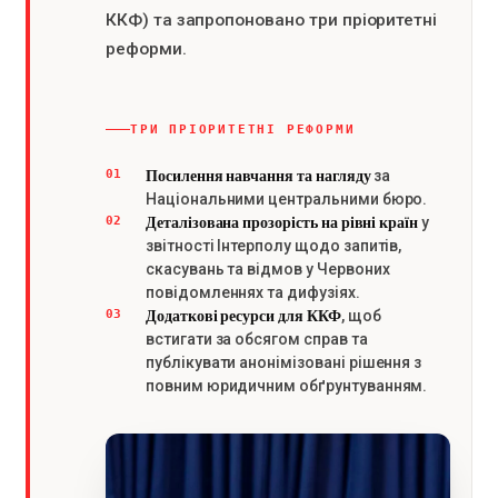
ККФ) та запропоновано три пріоритетні
реформи.
ТРИ ПРІОРИТЕТНІ РЕФОРМИ
Посилення навчання та нагляду
01
за
Національними центральними бюро.
Деталізована прозорість на рівні країн
02
у
звітності Інтерполу щодо запитів,
скасувань та відмов у Червоних
повідомленнях та дифузіях.
Додаткові ресурси для ККФ
03
, щоб
встигати за обсягом справ та
публікувати анонімізовані рішення з
повним юридичним обґрунтуванням.