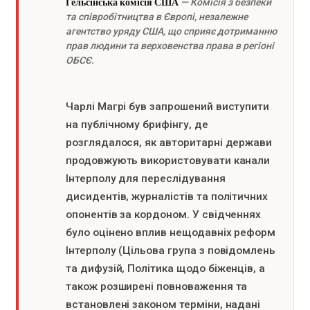
Гельсінська комісія США
— Комісія з безпеки
та співробітництва в Європі, незалежне
агентство уряду США, що сприяє дотриманню
прав людини та верховенства права в регіоні
ОБСЄ.
Чарлі Магрі був запрошений виступити
на публічному брифінгу, де
розглядалося, як авторитарні держави
продовжують використовувати канали
Інтерполу для переслідування
дисидентів, журналістів та політичних
опонентів за кордоном. У свідченнях
було оцінено вплив нещодавніх реформ
Інтерполу (Цільова група з повідомлень
та дифузій, Політика щодо біженців, а
також розширені повноваження та
встановлені законом терміни, надані