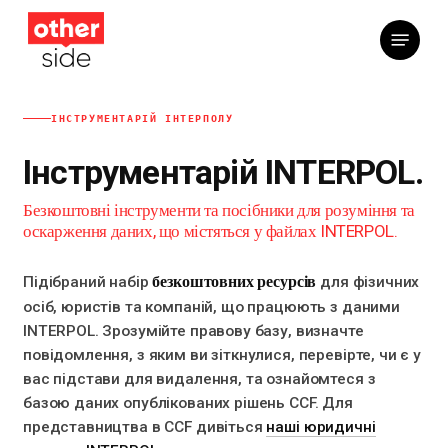
Перейти
Меню
до
основного
вмісту
ІНСТРУМЕНТАРІЙ ІНТЕРПОЛУ
Інструментарій INTERPOL.
Безкоштовні інструменти та посібники для розуміння та
оскарження даних, що містяться у файлах INTERPOL.
безкоштовних ресурсів
Підібраний набір
для фізичних
осіб, юристів та компаній, що працюють з даними
INTERPOL. Зрозумійте правову базу, визначте
повідомлення, з яким ви зіткнулися, перевірте, чи є у
вас підстави для видалення, та ознайомтеся з
базою даних опублікованих рішень CCF. Для
представництва в CCF дивіться
наші юридичні