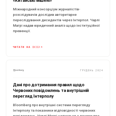
«Китайські мішені»
Міжнародний консорціум журналістів-
розслідувачів дослідив авторитарне
переслідування дисидентів через Інтерпол. Чарлі
Магрі надав юридичний аналіз щодо інституційної
превенції.
ЧИТАТИ НА ICIJ
ГРУДЕНЬ 2024
Дані про дотримання правил щодо
Червоних повідомлень та внутрішній
перегляд Інтерполу
Bloomberg про внутрішні системи перегляду
Інтерполу та показники відповідності червоних
повідомлень. Чарлі Магрі цитується з даними про