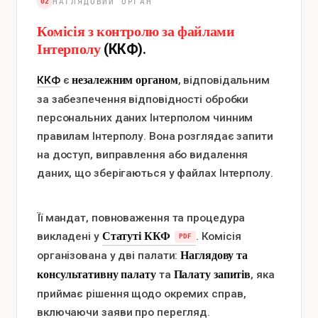
02
НАГЛЯДОВИЙ ОРГАН
Комісія з контролю за файлами
Інтерполу
(ККФ).
незалежним органом
ККФ
є
, відповідальним
за забезпечення відповідності обробки
персональних даних Інтерполом чинним
правилам Інтерполу. Вона розглядає запити
на доступ, виправлення або видалення
даних, що зберігаються у файлах Інтерполу.
Її мандат, повноваження та процедура
Статуті ККФ
викладені у
. Комісія
Наглядову та
організована у дві палати:
консультативну палату
Палату запитів
та
, яка
приймає рішення щодо окремих справ,
включаючи заяви про перегляд.