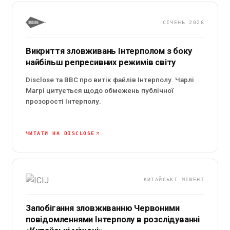
СІЧЕНЬ 2026
Викриття зловживань Інтерполом з боку
найбільш репресивних режимів світу
Disclose та BBC про витік файлів Інтерполу. Чарлі
Магрі цитується щодо обмежень публічної
прозорості Інтерполу.
ЧИТАТИ НА DISCLOSE
КИТАЙСЬКІ МІШЕНІ
Запобігання зловживанню Червоними
повідомленнями Інтерполу в розслідуванні