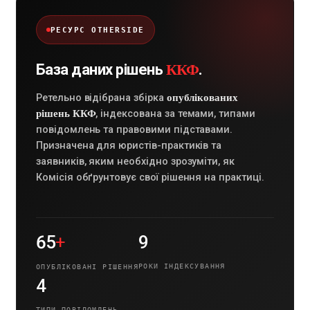
РЕСУРС OTHERSIDE
ККФ
База даних рішень
.
опублікованих
Ретельно відібрана збірка
рішень ККФ
, індексована за темами, типами
повідомлень та правовими підставами.
Призначена для юристів-практиків та
заявників, яким необхідно зрозуміти, як
Комісія обґрунтовує свої рішення на практиці.
+
65
9
РОКИ ІНДЕКСУВАННЯ
ОПУБЛІКОВАНІ РІШЕННЯ
4
ТИПИ ПОВІДОМЛЕНЬ