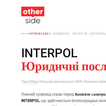
Перейти
до
основного
вмісту
«OTHERSIDE»
/
ЮРИДИЧНІ ПОСЛУГИ INTERPO
INTERPOL
Юридичні посл
Чарлі Магрі
, Колишній юрисконсульт ККФ | Оновлено трав
Повний супровід справ перед
Комісією з контр
INTERPOL
, що здійснюється безпосередньо ко