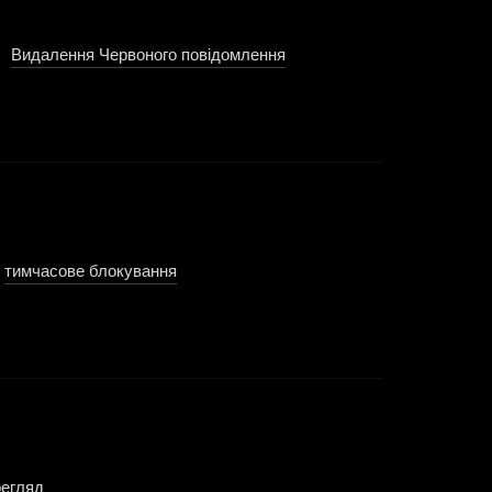
я.
Видалення Червоного повідомлення
здійснюється
ттями 2 та 3 Статуту Інтерполу та Правил обробки даних.
о
тимчасове блокування
згідно зі статтею 37 Статуту ККФ
зом з основним файлом.
регляд
згідно зі статтею 42 Статуту ККФ може поновити