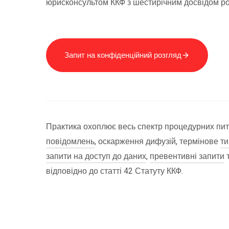
юрисконсультом ККФ з шестирічним досвідом роб
Запит на конфіденційний розгляд
Практика охоплює весь спектр процедурних пи
повідомлень
, оскарження дифузій, термінове
ти
запити на доступ до даних
,
превентивні запити
відповідно до статті 42 Статуту ККФ.