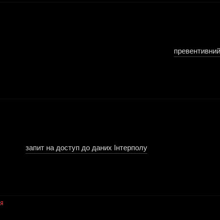
итано майбутнє Червоне повідомлення або Дифузія,
превентивний
их. Мета полягає у впливі на розгляд запиту Генеральним секретар
ні дані,
запит на доступ до даних Інтерполу
отримує офіційну від
изначена будь-яка стратегія видалення.
ІЯ