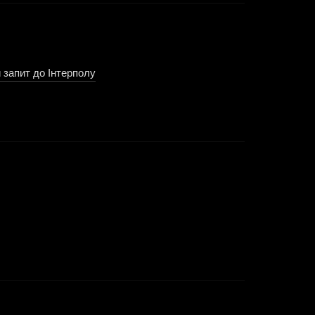
 запит до Інтерполу
документує занепокоєння щодо
іатом із самого початку.
повідь ККФ. Підтвердження існування будь-якого запису є