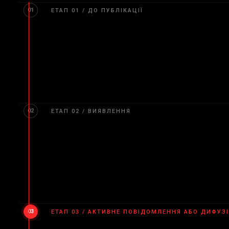
01
ЕТАП 01 / ДО ПУБЛІКАЦІЇ
Запобіжний запит
Якщо є достовірні ознаки того, що може бути зап
відповідності до ККФ до публікації будь-яких дан
02
ЕТАП 02 / ВИЯВЛЕННЯ
Запит на доступ до даних
Якщо незрозуміло, чи зберігає Інтерпол персональ
необхідним першим кроком, перш ніж може бути в
03
ЕТАП 03 / АКТИВНЕ ПОВІДОМЛЕННЯ АБО ДИФУЗ