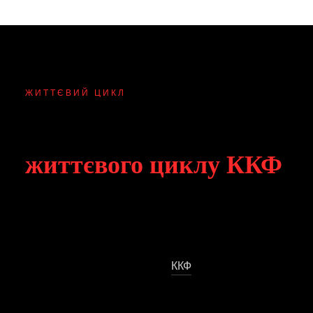
ЖИТТЄВИЙ ЦИКЛ
Представництво протя
життєвого циклу ККФ
Справи Інтерполу розгортаються у різні процесуальні
залежить від того, чи було опубліковано повідомлення, к
Нижченаведені етапи охоплюють стандартну послідовні
доступні на кожній стадії до
ККФ
.