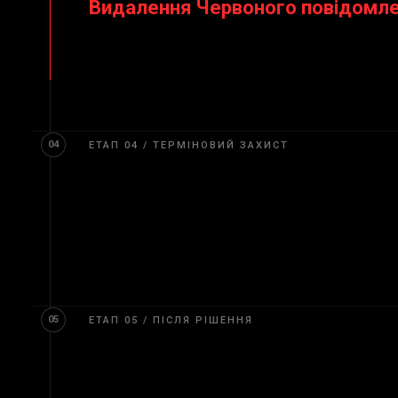
Видалення Червоного повідомл
Коли повідомлення або Дифузія знаходиться у фа
шляхом подання письмових звернень до ККФ, орган
04
ЕТАП 04 / ТЕРМІНОВИЙ ЗАХИСТ
Тимчасове блокування
Якщо практичні наслідки Червоного повідомлення
може призупинити дію повідомлення, поки розгля
05
ЕТАП 05 / ПІСЛЯ РІШЕННЯ
Заява про перегляд
Якщо попереднє рішення ККФ не передбачало видал