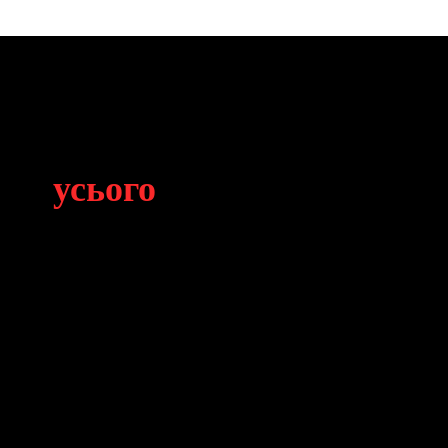
усього
гом
 моменти. Правильний юридичний крок
оли та на якій доказовій базі.
сть та процесуальні інструменти,