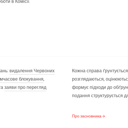
оти в Комісії.
тань:
видалення Червоних
Кожна справа ґрунтується 
мчасове блокування
,
розглядаються, оцінюютьс
та
заяви про перегляд
формує підходи до обґрунт
подання структурується 
Про засновника