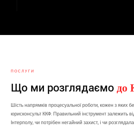
розгляд справи. Перегляд є винятковим, а його до
ПОСЛУГИ
до
Що ми розглядаємо
Шість напрямків процесуальної роботи, кожен з яких 
юрисконсульт ККФ. Правильний інструмент залежить від
Інтерполу, чи потрібен негайний захист, і чи розглядал