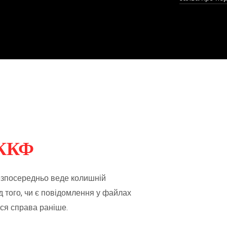
пустимість чітко визначена.
 ККФ
безпосередньо веде колишній
 того, чи є повідомлення у файлах
ася справа раніше.