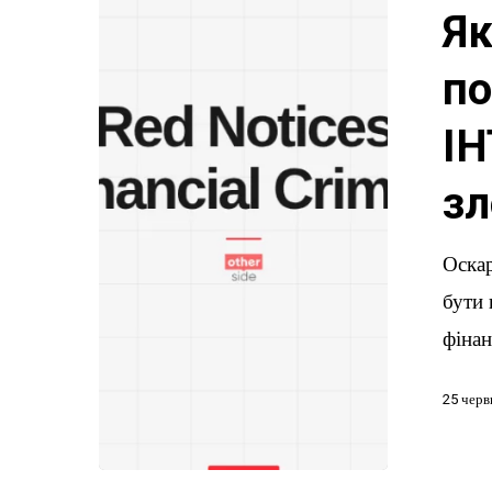
Червоне
Як
повідомлен
ІНТЕРПО
по
за
ІН
фінансові
злочини
зл
Оска
бути 
фінан
25 черв