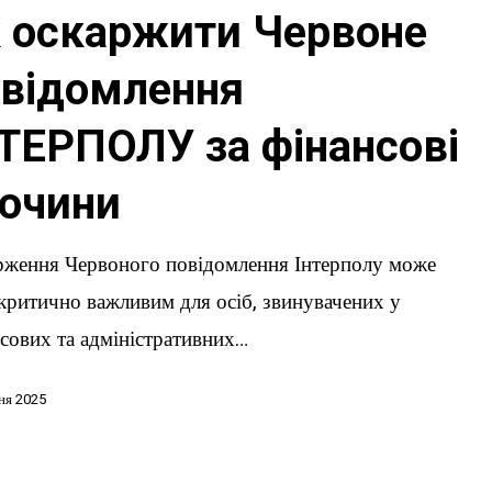
 оскаржити Червоне
ня
ЛУ
відомлення
ТЕРПОЛУ за фінансові
очини
рження Червоного повідомлення Інтерполу може
критично важливим для осіб, звинувачених у
сових та адміністративних…
ня 2025