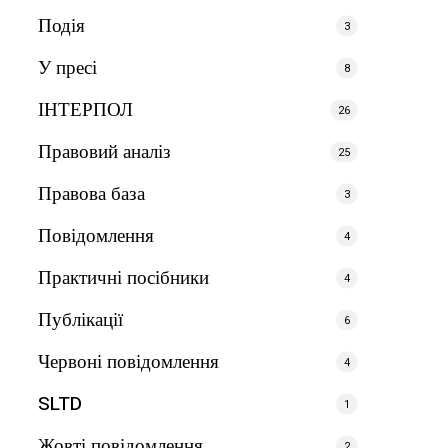
Подія
3
У пресі
8
ІНТЕРПОЛ
26
Правовий аналіз
25
Правова база
3
Повідомлення
4
Практичні посібники
4
Публікації
6
Червоні повідомлення
4
SLTD
1
Жовті повідомлення
2