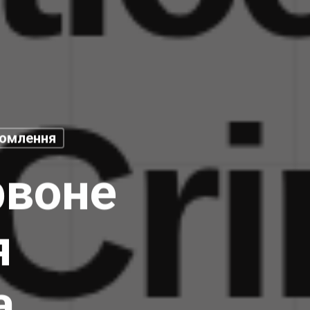
домлення
рвоне
я
а