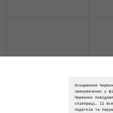
Оскарження Червон
звинувачених у фі
Червоних повідомл
співпраці, її все
податків та пору