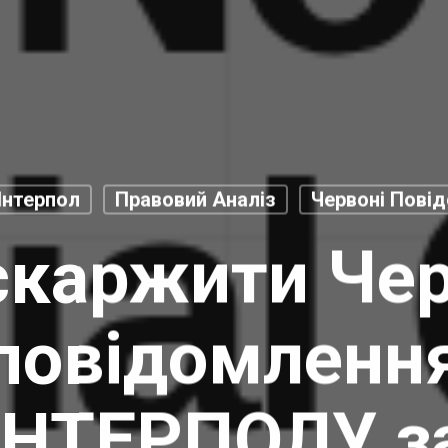
Інтерпол
Правовий Аналіз
Червоні Пові
скаржити Че
повідомленн
ІНТЕРПОЛУ з