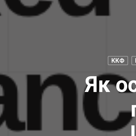
ККФ
Як о