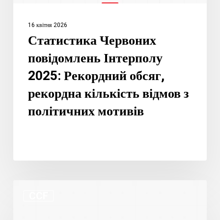
відмов
з
16 квітня 2026
політичних
Статистика Червоних
мотивів
повідомлень Інтерполу
2025: Рекордний обсяг,
рекордна кількість відмов з
політичних мотивів
Що
CCF
змінює
портал