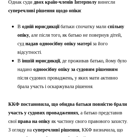
Однак суди
двох країн-членів Інтерполу
винесли
суперечливі рішення щодо опіки
:
В
одній юрисдикції
батьки спочатку мали
спільну
опіку
, але після того, як батько не повернув дітей,
суд
надав одноосібну опіку матері
за його
відсутності.
В
іншій юрисдикції
, де проживав батько, йому було
надано
одноосібну опіку за судовим рішенням
після судових проваджень, у яких мати активно
брала участь і оскаржувала рішення.
ККФ постановила, що обидва батьки повністю брали
участь у судових провадженнях
, а батько представив
свої
права на опіку
як частину свого правового захисту.
З огляду на
суперечливі рішення
, ККФ визначила, що