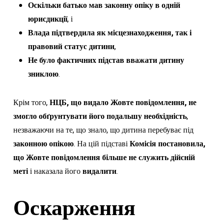
Оскільки батько мав законну опіку в одній
юрисдикції
, і
Влада підтвердила як місцезнаходження, так і
правовий статус дитини
,
Не було фактичних підстав вважати дитину
зниклою
.
Крім того,
НЦБ, що видало Жовте повідомлення, не
змогло обґрунтувати його подальшу необхідність
,
незважаючи на те, що знало, що дитина перебуває під
законною опікою
. На цій підставі
Комісія постановила,
що Жовте повідомлення більше не служить дійсній
меті
і наказала його
видалити
.
Оскарження