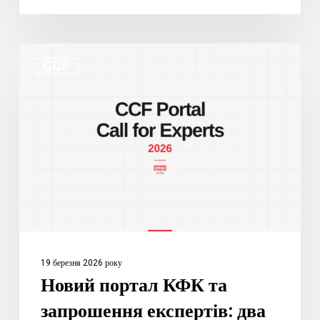
Новий
CCF
портал
КФК
та
запрошення
експертів:
два
важливі
нововведення
19 березня 2026 року
Новий портал КФК та
запрошення експертів: два