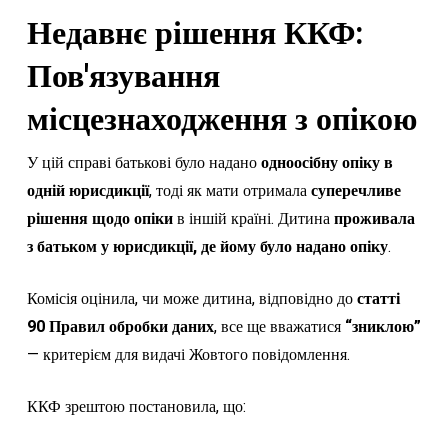
Недавнє рішення ККФ:
Пов'язування
місцезнаходження з опікою
У цій справі батькові було надано
одноосібну опіку в
одній юрисдикції
, тоді як мати отримала
суперечливе
рішення щодо опіки
в іншій країні. Дитина
проживала
з батьком у юрисдикції, де йому було надано опіку
.
Комісія оцінила, чи може дитина, відповідно до
статті
90 Правил обробки даних
, все ще вважатися
“зниклою”
— критерієм для видачі Жовтого повідомлення.
ККФ зрештою постановила, що: