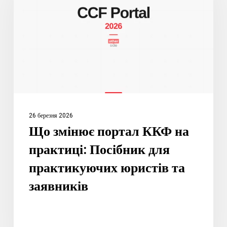
ККФ
на
практиці:
Посібник
для
практикуючих
юристів
та
26 березня 2026
заявників
Що змінює портал ККФ на
практиці: Посібник для
практикуючих юристів та
заявників