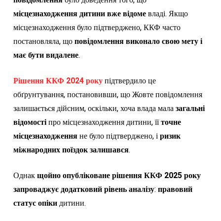
повідомлення
було доведення того, що
місцезнаходження дитини вже відоме
владі. Якщо
місцезнаходження було підтверджено, ККФ часто
постановляла, що
повідомлення виконало свою мету і
має бути видалене
.
Рішення ККФ 2024 року
підтвердило це
обґрунтування, постановивши, що Жовте повідомлення
залишається дійсним, оскільки, хоча влада мала
загальні
відомості
про місцезнаходження дитини, її
точне
місцезнаходження
не було підтверджено, і
ризик
міжнародних поїздок залишався
.
Однак
щойно опубліковане рішення ККФ 2025 року
запроваджує додатковий рівень аналізу
:
правовий
статус опіки
дитини.