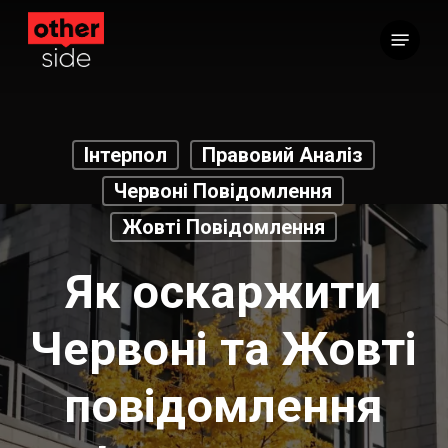
Перейти
Меню
до
основного
вмісту
Інтерпол
Правовий Аналіз
Червоні Повідомлення
Жовті Повідомлення
Як оскаржити
Червоні та Жовті
повідомлення