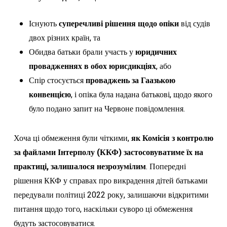
Існують
суперечливі рішення щодо опіки
від судів
двох різних країн, та
Обидва батьки брали участь у
юридичних
провадженнях в обох юрисдикціях
, або
Спір стосується
проваджень за Гаазькою
конвенцією
, і опіка була надана батькові, щодо якого
було подано запит на Червоне повідомлення.
Хоча ці обмеження були чіткими,
як Комісія з контролю
за файлами Інтерполу (ККФ) застосовуватиме їх на
практиці, залишалося незрозумілим
. Попередні
рішення ККФ у справах про викрадення дітей батьками
передували політиці 2022 року, залишаючи відкритими
питання щодо того, наскільки суворо ці обмеження
будуть застосовуватися.