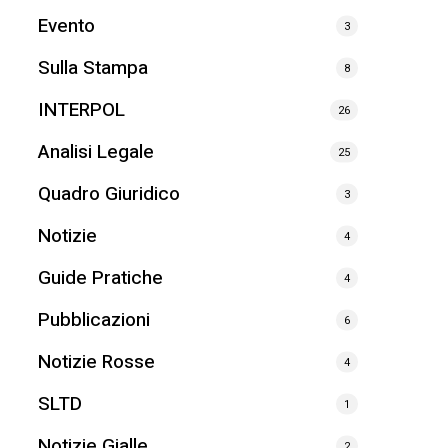
Evento
3
Sulla Stampa
8
INTERPOL
26
Analisi Legale
25
Quadro Giuridico
3
Notizie
4
Guide Pratiche
4
Pubblicazioni
6
Notizie Rosse
4
SLTD
1
Notizie Gialle
2