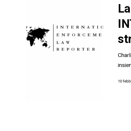
Notice
La
di
INTERPOL
IN
un
st
nuovo
strumento,
Charl
nuovi
insie
rischi
10 febb