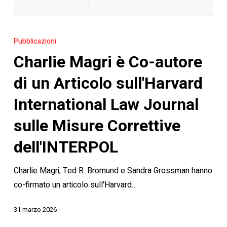
Charlie
Magri
Pubblicazioni
è
Charlie Magri è Co-autore
Co-
autore
di un Articolo sull'Harvard
di
International Law Journal
un
Articolo
sulle Misure Correttive
sull'Harvard
dell'INTERPOL
International
Law
Charlie Magri, Ted R. Bromund e Sandra Grossman hanno
Journal
co-firmato un articolo sull'Harvard…
sulle
Misure
31 marzo 2026
Correttive