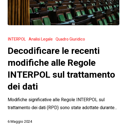
Decodificare
le
INTERPOL
Analisi Legale
Quadro Giuridico
recenti
Decodificare le recenti
modifiche
alle
modifiche alle Regole
Regole
INTERPOL sul trattamento
INTERPOL
sul
dei dati
trattamento
Modifiche significative alle Regole INTERPOL sul
dei
trattamento dei dati (RPD) sono state adottate durante...
dati
6 Maggio 2024