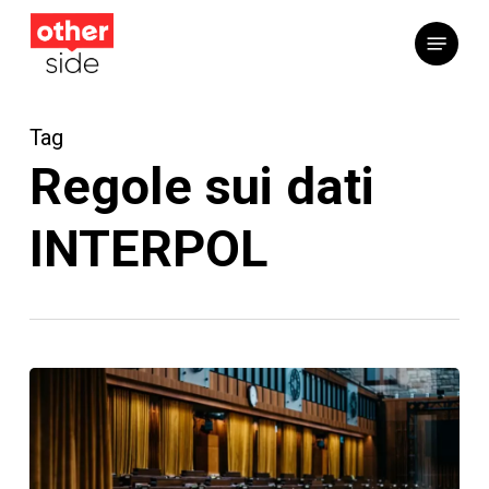
Vai
Menu
al
contenuto
principale
Tag
Regole sui dati
INTERPOL