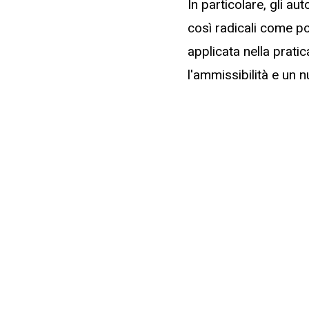
In particolare, gli au
così radicali come p
applicata nella prati
l'ammissibilità e un 
nella sezione 3: form
Camera delle Richiest
conformità. L'articolo
sono necessarie misu
statutarie diventano 
Leggi l'articolo comp