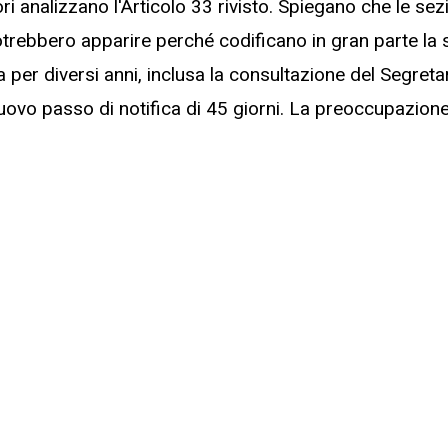
tori analizzano l'Articolo 33 rivisto. Spiegano che le se
otrebbero apparire perché codificano in gran parte la
ca per diversi anni, inclusa la consultazione del Segre
nuovo passo di notifica di 45 giorni. La preoccupazion
alizzare una regola di sequenziamento che può ritardar
e mentre il Segretariato Generale completa la propria
 evidenzia due rischi. Può attenuare i provvedimenti urg
re provvisorie, e può creare un limbo prolungato se l
dipendenti da una revisione interna senza un termine r
leto sul sito web dell'IELR