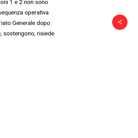
zioni 1 e 2 non sono
 sequenza operativa
Condivi
tariato Generale dopo
e, sostengono, risiede
e l'azione della
 valutazione di
enti nei casi in cui
e tempistiche
igoroso.