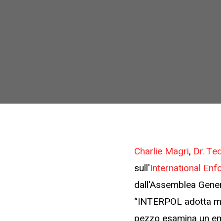
Charlie Magri
,
Dr. Te
sull'
International En
dall'Assemblea Gener
“INTERPOL adotta modi
pezzo esamina un eme