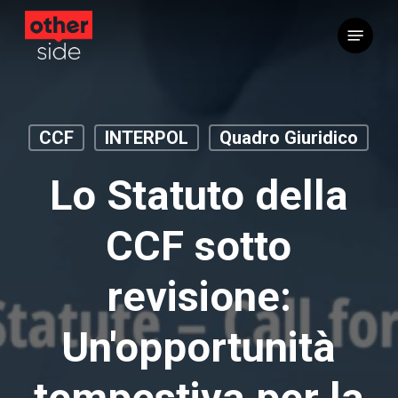
Vai
Menu
al
contenuto
principale
CCF
INTERPOL
Quadro Giuridico
Lo Statuto della
CCF sotto
revisione:
Un'opportunità
tempestiva per la