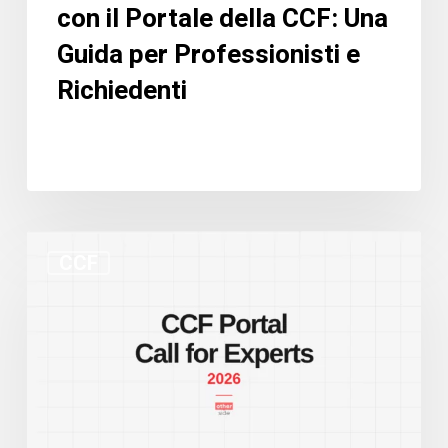
con il Portale della CCF: Una
e
Richiedenti
Guida per Professionisti e
Richiedenti
Nuovo
CCF
portale
CCF
e
bando
per
esperti:
due