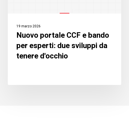
sviluppi
da
tenere
19 marzo 2026
d'occhio
Nuovo portale CCF e bando
per esperti: due sviluppi da
tenere d'occhio