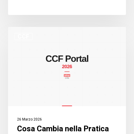
Cosa
CCF
Cambia
nella
Pratica
con
il
Portale
della
CCF:
Una
Guida
26 Marzo 2026
per
Cosa Cambia nella Pratica
Professionisti