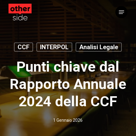
Vai
Menu
al
contenuto
principale
CCF
INTERPOL
Analisi Legale
Punti chiave dal
Rapporto Annuale
2024 della CCF
1 Gennaio 2026