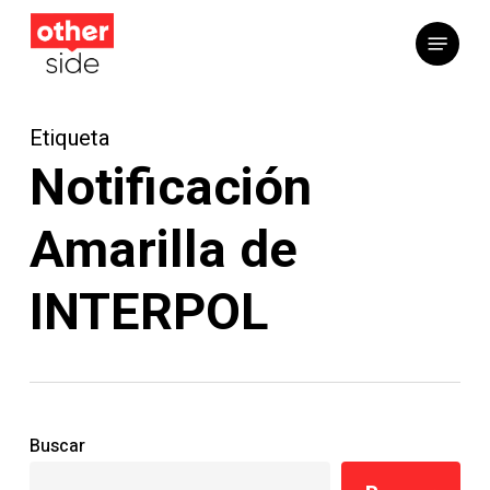
Saltar
Menú
al
contenido
principal
Etiqueta
Notificación
Amarilla de
INTERPOL
Buscar