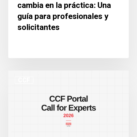
cambia en la práctica: Una
para
profesionales
guía para profesionales y
y
solicitantes
solicitantes
Nuevo
CCF
portal
de
la
CCF
y
convocatoria
de