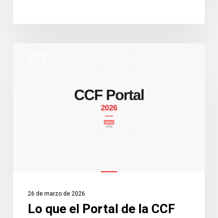
Lo
CCF
que
el
Portal
de
la
CCF
cambia
en
la
práctica:
26 de marzo de 2026
Una
Lo que el Portal de la CCF
guía