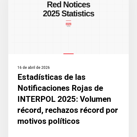
Notificaciones
Rojas
de
INTERPOL
2025:
Volumen
récord,
rechazos
16 de abril de 2026
récord
Estadísticas de las
por
Notificaciones Rojas de
motivos
políticos
INTERPOL 2025: Volumen
récord, rechazos récord por
motivos políticos