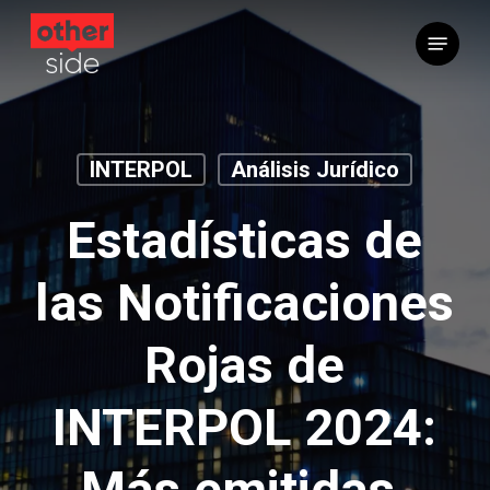
Saltar
Menú
al
contenido
principal
INTERPOL
Análisis Jurídico
Estadísticas de
las Notificaciones
Rojas de
INTERPOL 2024:
Más emitidas,