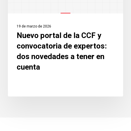
expertos:
dos
novedades
19 de marzo de 2026
a
Nuevo portal de la CCF y
tener
convocatoria de expertos:
en
cuenta
dos novedades a tener en
cuenta