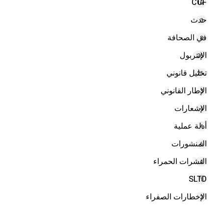
CCF
16
حدث
3
في الصحافة
8
الإنتربول
26
تحليل قانوني
25
الإطار القانوني
3
الإشعارات
4
أدلة عملية
4
المنشورات
6
النشرات الحمراء
4
SLTD
1
الإخطارات الصفراء
2