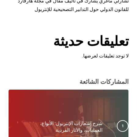
تشارلي ماغري يشارك في تأليف مقال في مجلة هارفارد
للقانون الدولي حول التدابير التصحيحية للإنتربول
تعليقات حديثة
لا توجد تعليقات لعرضها.
المشاركات الشائعة
شرح إشعارات الإنتربول: الأنواع،
العمليات، والآثار الفردية