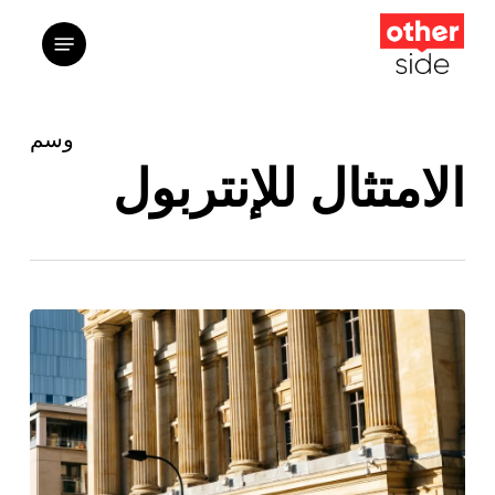
ت
القائمة
إ
ا
ا
وسم
الامتثال للإنتربول