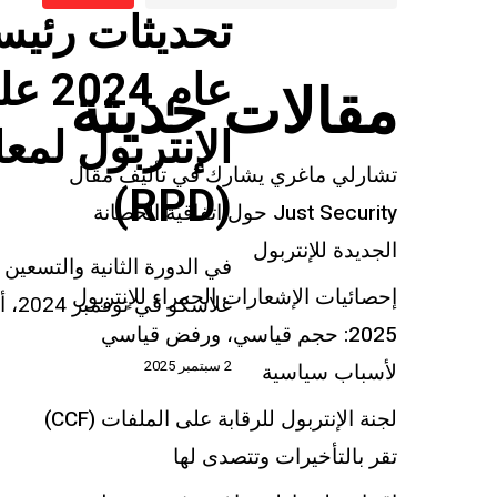
في
تحديثات رئيس
تعديلات
عام
عام 4
مقالات حديثة
2024
الإنتربول لمعا
على
تشارلي ماغري يشارك في تأليف مقال
قواعد
(RPD)
Just Security حول اتفاقية الحصانة
الإنتربول
الجديدة للإنتربول
لمعالجة
في الدورة الثانية والتسعين
إحصائيات الإشعارات الحمراء للإنتربول
البيانات
غلاسكو في نوفمبر 2024، أدخل الإنتربول تعديلات مهمة على...
2025: حجم قياسي، ورفض قياسي
(RPD)
2 سبتمبر 2025
لأسباب سياسية
لجنة الإنتربول للرقابة على الملفات (CCF)
تقر بالتأخيرات وتتصدى لها