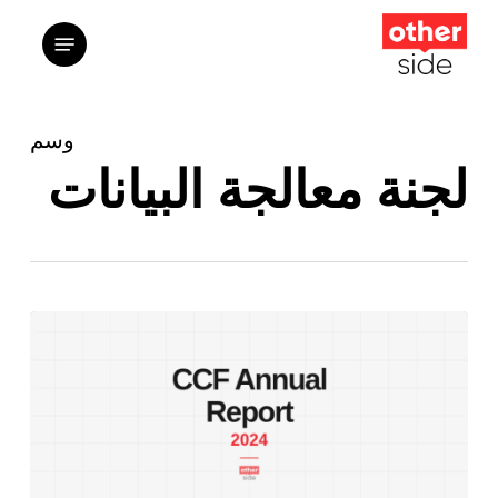
ت
القائمة
إ
ا
ا
وسم
لجنة معالجة البيانات