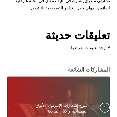
تشارلي ماغري يشارك في تأليف مقال في مجلة هارفارد
للقانون الدولي حول التدابير التصحيحية للإنتربول
تعليقات حديثة
لا توجد تعليقات لعرضها.
المشاركات الشائعة
شرح إشعارات الإنتربول: الأنواع،
العمليات، والآثار الفردية