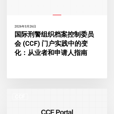
案
数
控
量
制
创
委
纪
2026年3月26日
员
录
国际刑警组织档案控制委员
会
会 (CCF) 门户实践中的变
(CCF)
门
化：从业者和申请人指南
户
实
践
中
的
CCF
变
CCF
新
化：
门
从
户