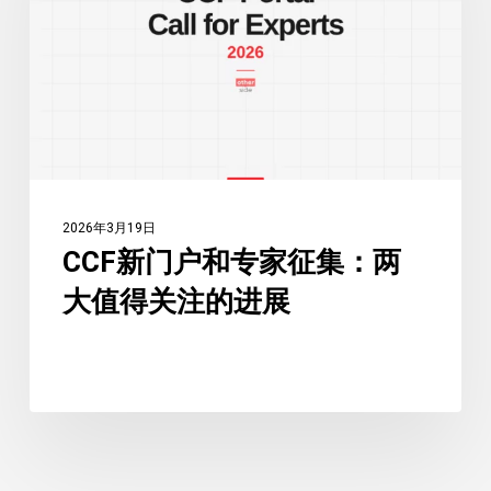
业
和
者
专
和
家
申
征
请
集：
人
两
指
大
南
2026年3月19日
值
CCF新门户和专家征集：两
得
大值得关注的进展
关
注
的
进
展