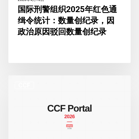
缉
国际刑警组织2025年红色通
令
缉令统计：数量创纪录，因
统
计：
政治原因驳回数量创纪录
数
量
创
纪
录，
国
因
CCF
际
政
刑
治
警
原
组
因
织
驳
档
回