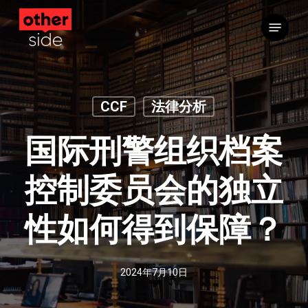
跳
菜单
到
主
要
内
容
CCF
法律分析
国际刑警组织档案
控制委员会的独立
性如何得到保障？
2024年7月10日