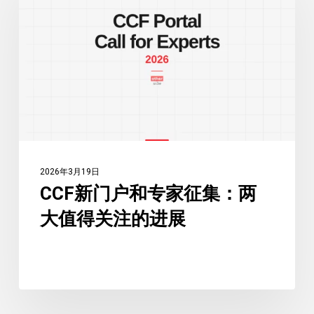
门
从
户
业
和
者
专
和
家
申
征
请
集：
人
两
指
大
南
2026年3月19日
值
CCF新门户和专家征集：两
得
大值得关注的进展
关
注
的
进
展