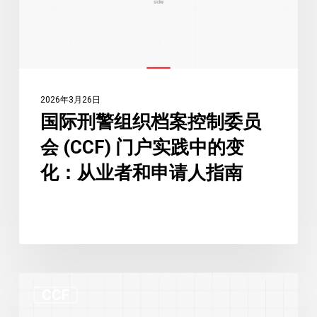
档
回
案
数
控
量
制
创
委
纪
2026年3月26日
员
录
国际刑警组织档案控制委员
会
会 (CCF) 门户实践中的变
(CCF)
门
化：从业者和申请人指南
户
实
践
中
的
CCF
变
CCF
新
化：