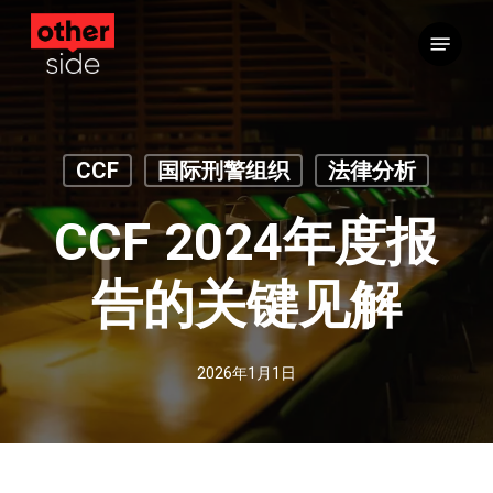
跳
菜单
到
主
要
内
容
CCF
国际刑警组织
法律分析
CCF 2024年度报
告的关键见解
2026年1月1日