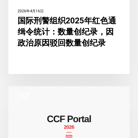
通
2026年4月16日
缉
国际刑警组织2025年红色通
令
缉令统计：数量创纪录，因
统
计：
政治原因驳回数量创纪录
数
量
创
纪
录，
国
因
CCF
际
政
刑
治
警
原
组
因
织
驳