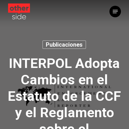
Saltar
Menú
al
contenido
principal
Publicaciones
INTERPOL Adopta
Cambios en el
Estatuto de la CCF
y el Reglamento
sobre el