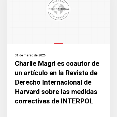
coautor
de
un
artículo
en
la
Revista
de
31 de marzo de 2026
Derecho
Charlie Magri es coautor de
Internacional
un artículo en la Revista de
de
Harvard
Derecho Internacional de
sobre
Harvard sobre las medidas
las
correctivas de INTERPOL
medidas
correctivas