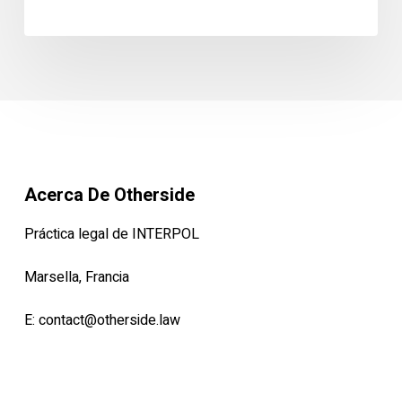
de
INTERPOL
Acerca De Otherside
Práctica legal de INTERPOL
Marsella, Francia
E:
contact@otherside.law