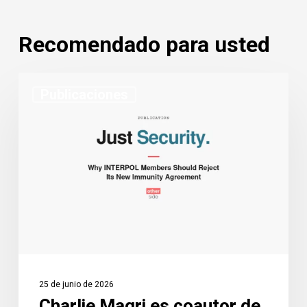
Recomendado para usted
Charlie
Publicaciones
Magri
es
coautor
de
un
artículo
de
Just
Security
sobre
25 de junio de 2026
el
Charlie Magri es coautor de