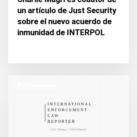
nuevo
un artículo de Just Security
acuerdo
de
sobre el nuevo acuerdo de
inmunidad
inmunidad de INTERPOL
de
INTERPOL
La
Publicaciones
CCF
de
INTERPOL
reconoce
y
aborda