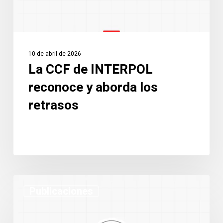
los
retrasos
10 de abril de 2026
La CCF de INTERPOL
reconoce y aborda los
retrasos
Charlie
Publicaciones
Magri
es