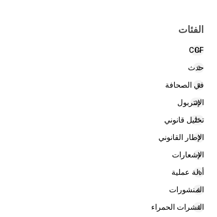
الفئات
CCF
16
حدث
3
في الصحافة
8
الإنتربول
26
تحليل قانوني
25
الإطار القانوني
3
الإشعارات
4
أدلة عملية
4
المنشورات
6
النشرات الحمراء
4