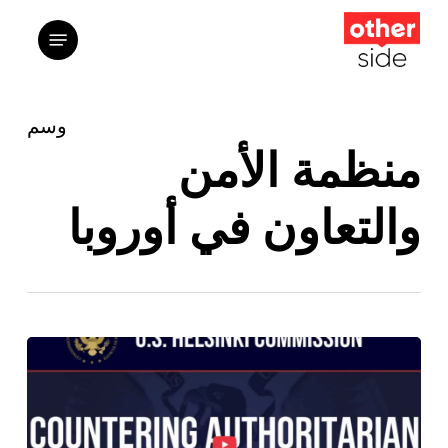
ت
القائمة
إ
ا
ا
وسم
منظمة الأمن
والتعاون في أوروبا