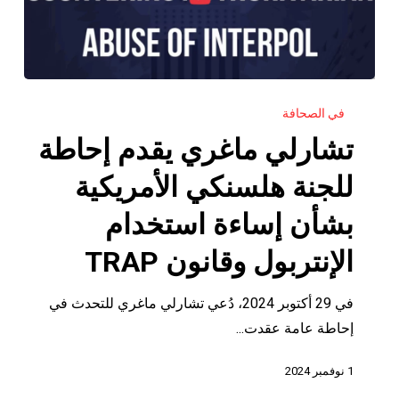
تشارلي
في الصحافة
ماغري
يقدم
تشارلي ماغري يقدم إحاطة
إحاطة
للجنة هلسنكي الأمريكية
للجنة
هلسنكي
بشأن إساءة استخدام
الأمريكية
الإنتربول وقانون TRAP
بشأن
إساءة
في 29 أكتوبر 2024، دُعي تشارلي ماغري للتحدث في
استخدام
إحاطة عامة عقدت...
الإنتربول
وقانون
1 نوفمبر 2024
TRAP