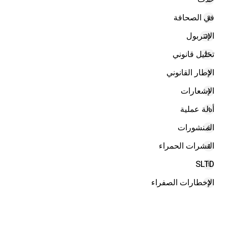
في الصحافة
8
الإنتربول
26
تحليل قانوني
25
الإطار القانوني
3
الإشعارات
4
أدلة عملية
4
المنشورات
6
النشرات الحمراء
4
SLTD
1
الإخطارات الصفراء
2