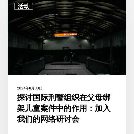
探
尔
活动
讨
辛
国
基
际
委
刑
员
警
会
组
前
织
的
在
一
父
次
母
重
2024年8月30日
绑
要
探讨国际刑警组织在父母绑
架
简
架儿童案件中的作用：加入
儿
报
我们的网络研讨会
童
案