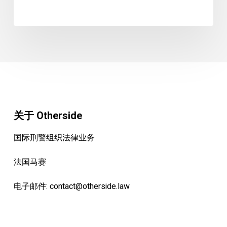
件
中
的
作
用：
加
入
我
们
关于 Otherside
的
国际刑警组织法律业务
网
络
法国马赛
研
讨
电子邮件:
contact@otherside.law
会