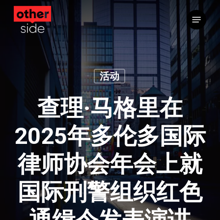
跳
菜单
到
主
要
内
容
活动
查理·马格里在
2025年多伦多国际
律师协会年会上就
国际刑警组织红色
通缉令发表演讲