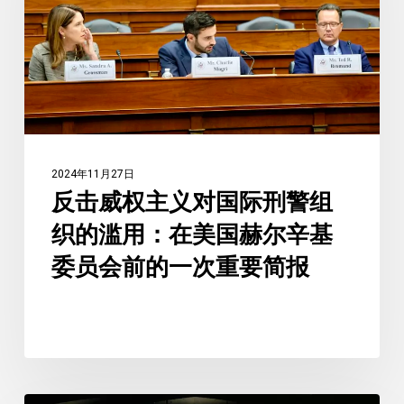
主
义
对
国
际
刑
警
2024年11月27日
组
反击威权主义对国际刑警组
织
织的滥用：在美国赫尔辛基
的
委员会前的一次重要简报
滥
用：
在
美
国
赫