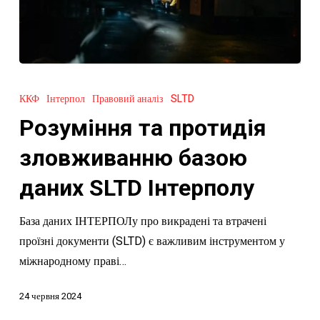
Розуміння
та
ККФ
Інтерпол
Правовий аналіз
SLTD
протидія
Розуміння та протидія
зловживанню
базою
зловживанню базою
даних
даних SLTD Інтерполу
SLTD
Інтерполу
База даних ІНТЕРПОЛу про викрадені та втрачені
проїзні документи (SLTD) є важливим інструментом у
міжнародному праві…
24 червня 2024