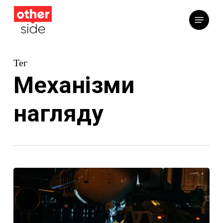
Перейти
Меню
до
основного
вмісту
Тег
Механізми
нагляду