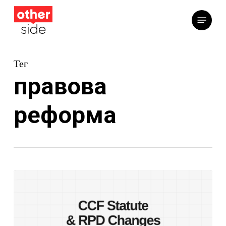
Перейти
Меню
до
основного
вмісту
Тег
правова
реформа