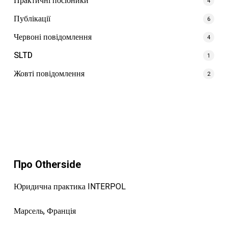
Практичні посібники
4
Публікації
6
Червоні повідомлення
4
SLTD
1
Жовті повідомлення
2
Про Otherside
Юридична практика INTERPOL
Марсель, Франція