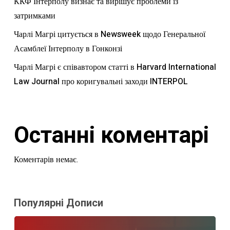
ККФ Інтерполу визнає та вирішує проблеми із
затримками
Чарлі Магрі цитується в Newsweek щодо Генеральної
Асамблеї Інтерполу в Гонконзі
Чарлі Магрі є співавтором статті в Harvard International
Law Journal про коригувальні заходи INTERPOL
Останні коментарі
Коментарів немає.
Популярні Дописи