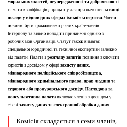
моральних якостей, неупередженості та доброчесності
та мати кваліфікацію, придатну для призначення на
вищі
посади у відповідних сферах їхньої експертизи
. Члени
повинні бути громадянами різних країн-членів
Інтерполу та вільно володіти принаймні однією з
робочих мов Організації. Статут також вимагає
спеціальної юридичної та технічної експертизи залежно
від палати: Палата з
розгляду запитів
повинна включати
юристів з досвідом у сфері
захисту даних,
міжнародного поліцейського співробітництва,
міжнародного кримінального права, прав людини
та
судового або прокурорського досвіду
.
Наглядова та
консультативна палата
включає членів з досвідом у
сфері
захисту даних
та
електронної обробки даних
.
Комісія складається з семи членів,