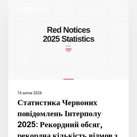
Статистика
Інтерпол
Червоних
повідомлень
Інтерполу
2025:
Рекордний
обсяг,
рекордна
кількість
відмов
з
16 квітня 2026
політичних
Статистика Червоних
мотивів
повідомлень Інтерполу
2025: Рекордний обсяг,
рекордна кількість відмов з