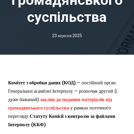
суспільства
23 вересня 2025
Комітет з обробки даних (КОД)
— постійний орган
Генеральної асамблеї Інтерполу — розпочав другий (і
дуже бажаний)
заклик до подання матеріалів від
громадянського суспільства
у рамках поточного
перегляду
Статуту Комісії з контролю за файлами
Інтерполу (ККФ)
.