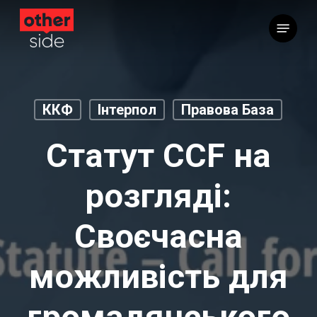
Перейти
Меню
до
основного
вмісту
ККФ
Інтерпол
Правова База
Статут CCF на
розгляді:
Своєчасна
можливість для
громадянського