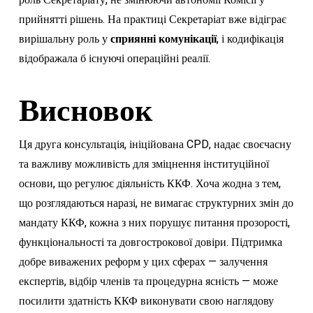
роль Секретаріату, не змінюючи автономії Комісії у
прийнятті рішень. На практиці Секретаріат вже відіграє
вирішальну роль у
сприянні комунікації
, і кодифікація
відображала б існуючі операційні реалії.
Висновок
Ця друга консультація, ініційована CPD, надає своєчасну
та важливу можливість для зміцнення інституційної
основи, що регулює діяльність ККФ. Хоча жодна з тем,
що розглядаються наразі, не вимагає структурних змін до
мандату ККФ, кожна з них порушує питання прозорості,
функціональності та довгострокової довіри. Підтримка
добре виважених реформ у цих сферах — залучення
експертів, відбір членів та процедурна ясність — може
посилити здатність ККФ виконувати свою наглядову