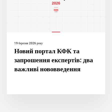
експертів:
два
важливі
нововведення
19 березня 2026 року
Новий портал КФК та
запрошення експертів: два
важливі нововведення