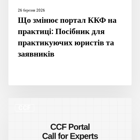
та
26 березня 2026
заявників
Що змінює портал ККФ на
практиці: Посібник для
практикуючих юристів та
заявників
Новий
CCF
портал
КФК
та
запрошення