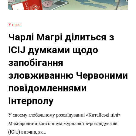
Чарлі
Магрі
У пресі
ділиться
Чарлі Магрі ділиться з
з
ICIJ
ICIJ думками щодо
думками
запобігання
щодо
запобігання
зловживанню Червоними
зловживанню
повідомленнями
Червоними
повідомленнями
Інтерполу
Інтерполу
У своєму глобальному розслідуванні «Китайські цілі»
Міжнародний консорціум журналістів-розслідувачів
(ICIJ) вивчив, як…