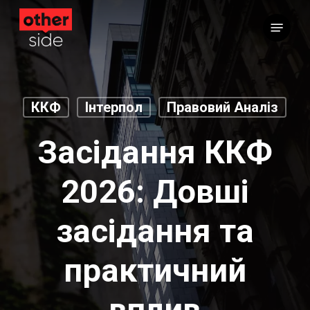
Перейти
Меню
до
основного
вмісту
ККФ
Інтерпол
Правовий Аналіз
Засідання ККФ
2026: Довші
засідання та
практичний
вплив