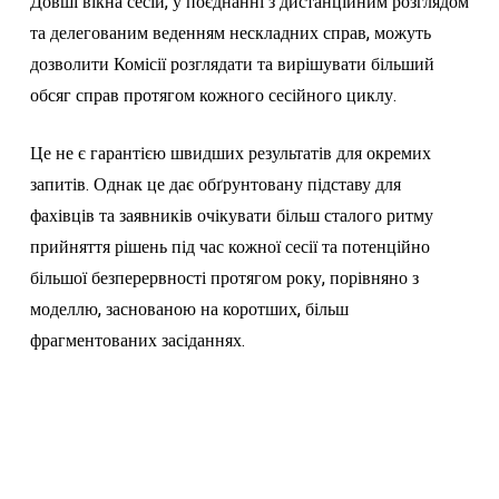
Довші вікна сесій, у поєднанні з дистанційним розглядом
та делегованим веденням нескладних справ, можуть
дозволити Комісії розглядати та вирішувати більший
обсяг справ протягом кожного сесійного циклу.
Це не є гарантією швидших результатів для окремих
запитів. Однак це дає обґрунтовану підставу для
фахівців та заявників очікувати більш сталого ритму
прийняття рішень під час кожної сесії та потенційно
більшої безперервності протягом року, порівняно з
моделлю, заснованою на коротших, більш
фрагментованих засіданнях.