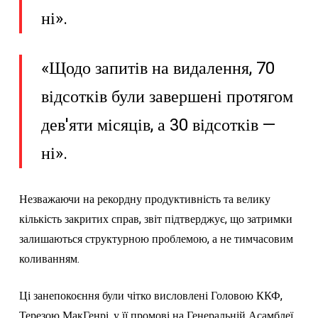
ні».
«Щодо запитів на видалення, 70
відсотків були завершені протягом
дев'яти місяців, а 30 відсотків —
ні».
Незважаючи на рекордну продуктивність та велику
кількість закритих справ, звіт підтверджує, що затримки
залишаються структурною проблемою, а не тимчасовим
коливанням.
Ці занепокоєння були чітко висловлені Головою ККФ,
Терезою МакГенрі, у її промові на Генеральній Асамблеї