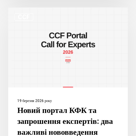
Новий
CCF
портал
КФК
та
запрошення
експертів:
два
важливі
нововведення
19 березня 2026 року
Новий портал КФК та
запрошення експертів: два
важливі нововведення