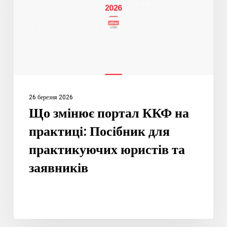
на
практиці:
Посібник
для
практикуючих
юристів
та
26 березня 2026
заявників
Що змінює портал ККФ на
практиці: Посібник для
практикуючих юристів та
заявників