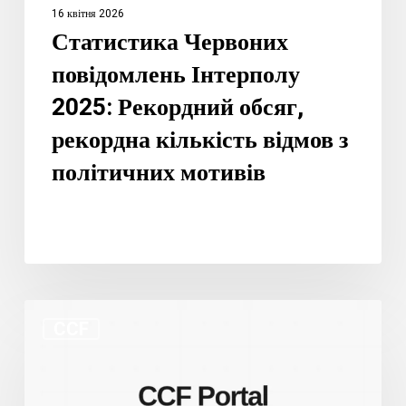
16 квітня 2026
політичних
Статистика Червоних
мотивів
повідомлень Інтерполу
2025: Рекордний обсяг,
рекордна кількість відмов з
політичних мотивів
Що
CCF
змінює
портал
ККФ