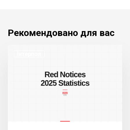
Рекомендовано для вас
Статистика
Інтерпол
Червоних
повідомлень
Інтерполу
2025:
Рекордний
обсяг,
рекордна
кількість
відмов
з