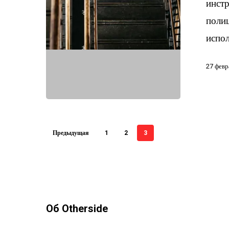
инст
поли
испо
27 февр
Предыдущая
1
2
3
Об Otherside