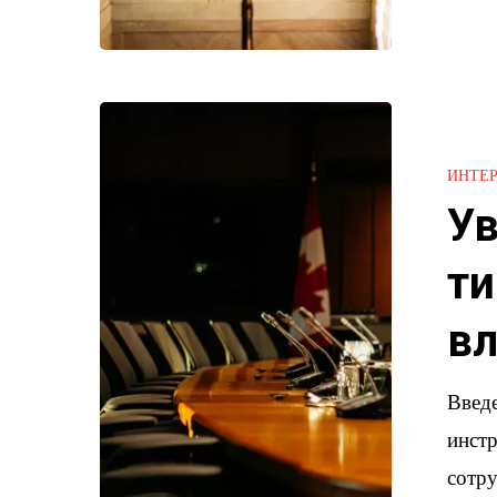
Уведомлен
Интерпола:
ИНТЕ
типы,
Ув
процессы
и
ти
влияние
вл
на
частных
Введ
лиц
инст
сотру