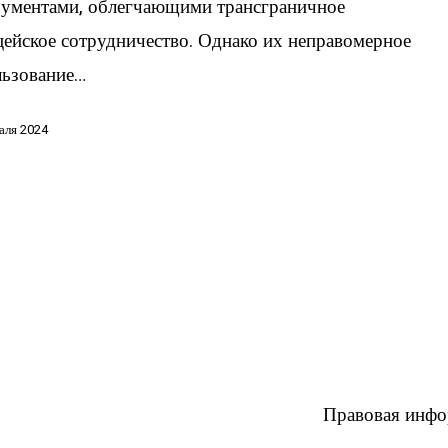
рументами, облегчающими трансграничное
цейское сотрудничество. Однако их неправомерное
льзование…
аля 2024
Правовая инф