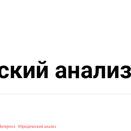
ский анали
о
Интерпол
Юридический анализ