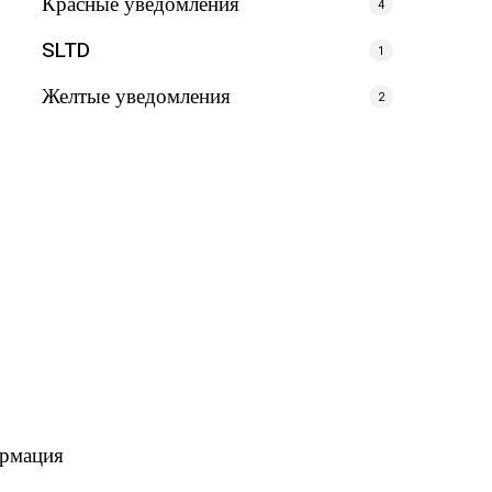
Красные уведомления
4
SLTD
1
Желтые уведомления
2
ормация