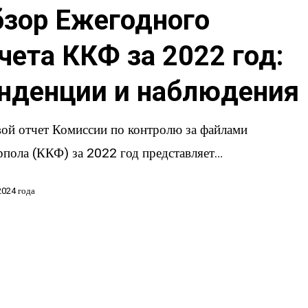
зор Ежегодного
чета ККФ за 2022 год:
нденции и наблюдения
вой отчет Комиссии по контролю за файлами
рпола (ККФ) за 2022 год представляет…
я
2024 года