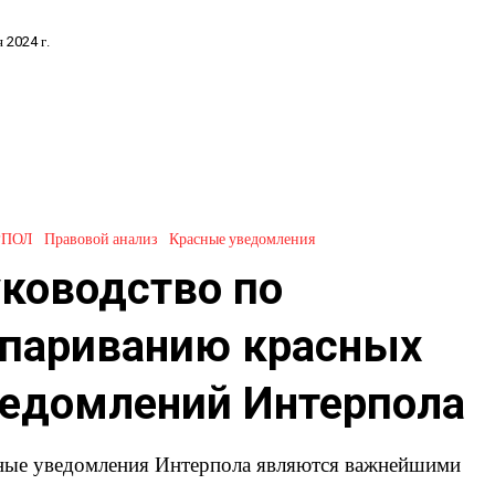
я 2024 г.
о
РПОЛ
Правовой анализ
Красные уведомления
ию
ководство по
ий
спариванию красных
едомлений Интерпола
ные уведомления Интерпола являются важнейшими