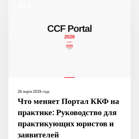
ККФ
меняет
Портал
ККФ
на
практике:
Руководство
для
практикующих
юристов
и
26 марта 2026 года
заявителей
Что меняет Портал ККФ на
практике: Руководство для
практикующих юристов и
заявителей