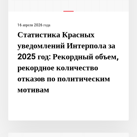
объем,
рекордное
количество
16 апреля 2026 года
отказов
Статистика Красных
по
уведомлений Интерпола за
политическим
мотивам
2025 год: Рекордный объем,
рекордное количество
отказов по политическим
мотивам
Что