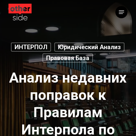
Перейти
Меню
к
основному
содержимому
ИНТЕРПОЛ
Юридический Анализ
Правовая База
Анализ недавних
поправок к
Правилам
Интерпола по