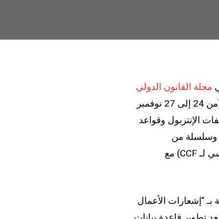
ي
مجلة القانون الدولي
(IELR) حول الإصلاحات التي اعتمدتها الجمعية العامة للإنتربول في مراكش (من 24 إلى 27 نوفمبر
لفات الإنتربول وقواعد
 البيانات"، تستعرض المقالة تعديلًا طفيفًا على قواعد معالجة البيانات (RPD) وسلسلة من
التنقيحات على النظام الأساسي للجنة الرقابة على ملفات الإنتربول (النظام الأساسي لـ CCF) مع
لبيانات (RPD)، حذفت الجمعية العامة المادة 94 المتعلقة بـ "إشعارات الأعمال
د تطوير قاعدة بيانات