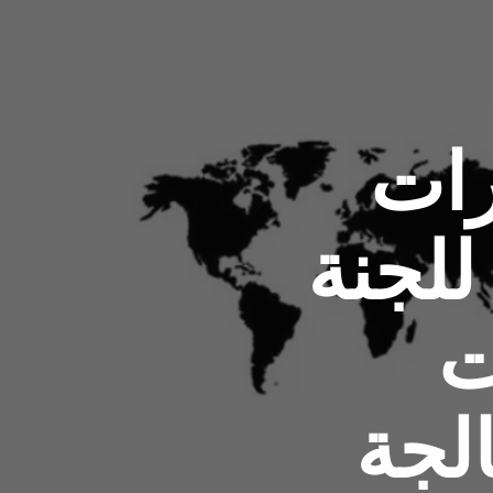
رات
للجنة
ت
الجة