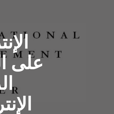
الإن
على ال
ال
الإنت