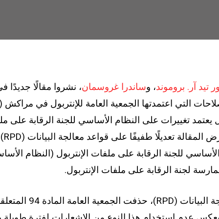
ر تيد آر. بروموند
، و
ساندرا غروسمان
، نشروا مقالًا جديدًا ف
نتربول يعتمد تغييرات على النظام الأساسي للجنة الرقابة على م
معالجة
رسة لجنة الرقابة على ملفات الإنتربول.
فيما يتعلق بقواعد معالجة ا
يعكس عدم استخدام هذا النوع من الإشعارات لفترة طويلة بع