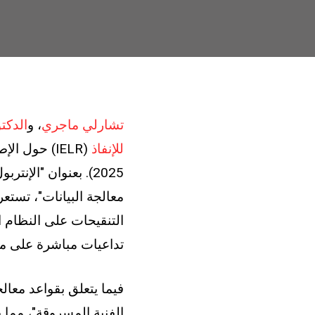
تشارلي ماجري
، و
الدكتو
للإنفاذ
2025). بعنوان "الإ
تداعيات مباشرة على مما
الفنية المسروقة"، مما 