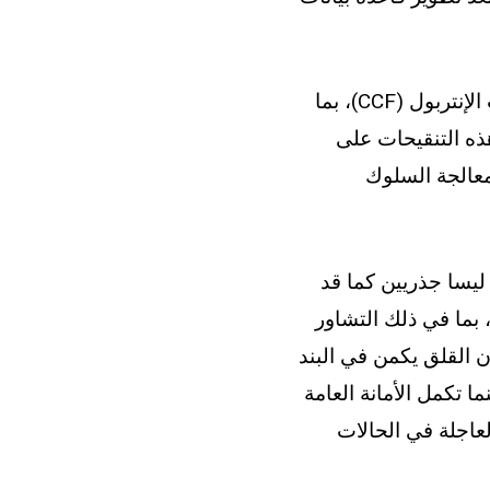
يركز المقال بشكل رئيسي على تعديلات النظام الأساسي للجنة الرقابة على ملفات الإنتربول (CCF)، بما
33. ويناقش كيف قد تؤثر هذه التنقيحات على
معالجة السلوك
لى وجه الخصوص، يحلل المؤلفون المادة 33 المعدلة. ويوضحون أن البندين 1 و 2 ليسا جذريين كما قد
، بما في ذلك التشاور
ر جديدة مدتها 45 يوماً. ويجادلون بأن القلق يكمن في البند
 تكمل الأمانة العامة
لعاجلة في الحالات
د القانونية معتمدة