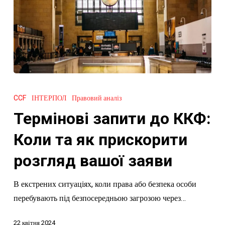
Термінові
запити
CCF
ІНТЕРПОЛ
Правовий аналіз
до
Термінові запити до ККФ:
ККФ:
Коли
Коли та як прискорити
та
розгляд вашої заяви
як
прискорити
В екстрених ситуаціях, коли права або безпека особи
розгляд
перебувають під безпосередньою загрозою через…
вашої
заяви
22 квітня 2024