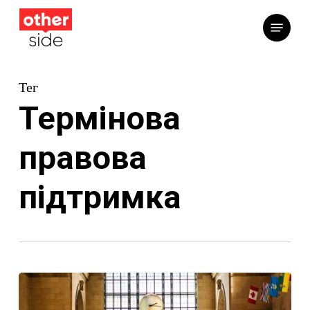
Перейти
Меню
до
основного
вмісту
Тег
Термінова
правова
підтримка