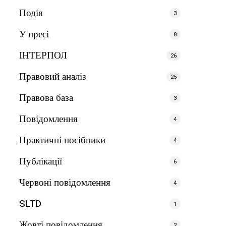
Подія
3
У пресі
8
ІНТЕРПОЛ
26
Правовий аналіз
25
Правова база
3
Повідомлення
4
Практичні посібники
4
Публікації
6
Червоні повідомлення
4
SLTD
1
Жовті повідомлення
2