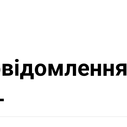
овідомленн
L