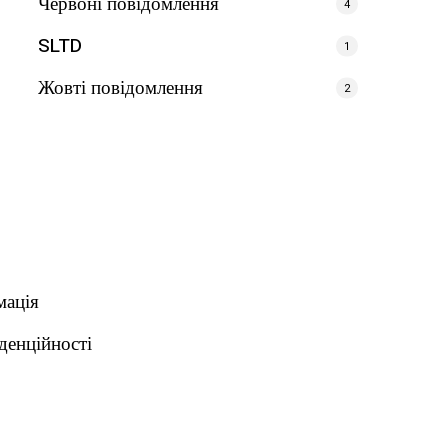
Червоні повідомлення
4
SLTD
1
Жовті повідомлення
2
мація
денційності