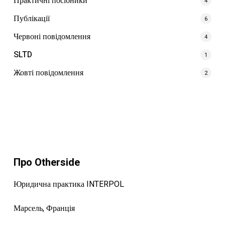
Практичні посібники
4
Публікації
6
Червоні повідомлення
4
SLTD
1
Жовті повідомлення
2
Про Otherside
Юридична практика INTERPOL
Марсель, Франція