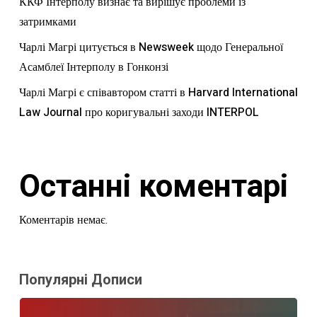
ККФ Інтерполу визнає та вирішує проблеми із
затримками
Чарлі Магрі цитується в Newsweek щодо Генеральної
Асамблеї Інтерполу в Гонконзі
Чарлі Магрі є співавтором статті в Harvard International
Law Journal про коригувальні заходи INTERPOL
Останні коментарі
Коментарів немає.
Популярні Дописи