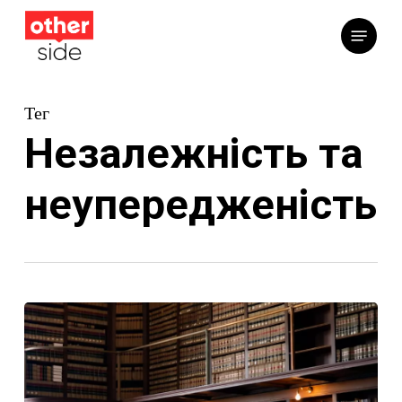
Перейти
Меню
до
основного
вмісту
Тег
Незалежність та
неупередженість