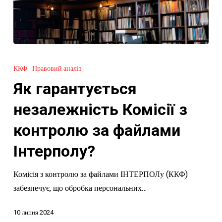
Як
гарантується
ККФ
Правовий аналіз
незалежність
Як гарантується
Комісії
з
незалежність Комісії з
контролю
контролю за файлами
за
файлами
Інтерполу?
Інтерполу?
Комісія з контролю за файлами ІНТЕРПОЛу (ККФ)
забезпечує, що обробка персональних…
10 липня 2024