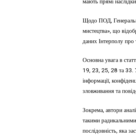
мають прямі наслідк
Щодо ПОД, Генеральн
мистецтва», що відоб
даних Інтерполу про 
Основна увага в стат
19, 23, 25, 28 та 33
інформації, конфіденц
зловживання та повід
Зокрема, автори анал
такими радикальними
послідовність, яка за