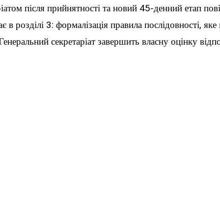
іатом після прийнятності та новий 45-денний етап пов
є в розділі 3: формалізація правила послідовності, яке
Генеральний секретаріат завершить власну оцінку відпов
зики. Це може послабити термінову допомогу у випадк
може створити тривалу невизначеність, якщо встановлен
д внутрішнього перегляду без чіткого кінцевого термін
ттю на вебсайті IELR