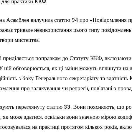
и для практики ККФ.
а Асамблея вилучила статтю 94 про «Повідомлення пр
ражає тривале невикористання цього типу повідомлень
твори мистецтва.
ті приділяється поправкам до Статуту ККФ, включаючи 
. У ній обговорюється, як ці зміни можуть вплинути на
ійність з боку Генерального секретаріату та здатність К
омлення про залякування чи репресії, пов'язані з пров
ізують переглянуту статтю 33. Вони пояснюють, що розд
, як може здатися, оскільки вони значною мірою коди
стосовувалася на практиці протягом кількох років, вклю