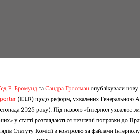
Тед Р. Бромунд
та
Сандра Гроссман
опублікували нову 
porter
(IELR) щодо реформ, ухвалених Генеральною А
стопада 2025 року). Під назвою «Інтерпол ухвалює з
них» у статті розглядаються незначні поправки до Пр
лядів Статуту Комісії з контролю за файлами Інтерпол