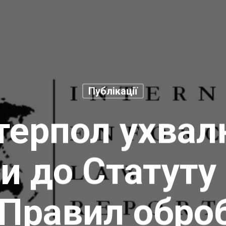
Публікації
терпол ухва
и до Статут
 Правил обро