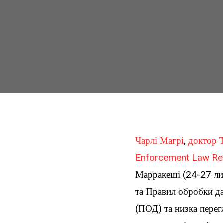
Чарлі Магрі
,
доктор 
Enforcement Law Re
Марракеші (24-27 ли
та Правил обробки да
(ПОД) та низка перег