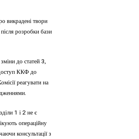
о викрадені твори
 після розробки бази
зміни до статей 3,
 доступ ККФ до
омісії реагувати на
адженнями.
іли 1 і 2 не є
фікують операційну
чаючи консультації з