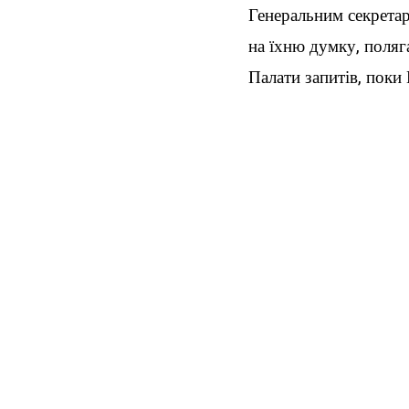
Генеральним секретар
на їхню думку, поляга
Палати запитів, поки 
висвітлюються два ри
тимчасові заходи, і 
стануть залежними ві
Прочитайте повну ста