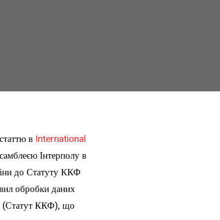
статтю в
International
самблеєю Інтерполу в
міни до Статуту ККФ
авил обробки даних
у (Статут ККФ), що