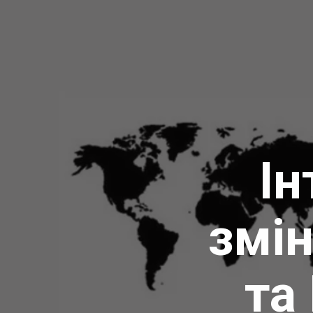
Ін
змін
та