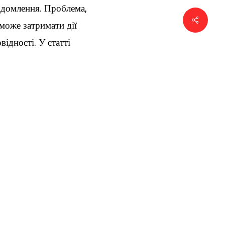
ідомлення. Проблема,
Поділи
 може затримати дії
ідності. У статті
ах, коли необхідні
і законом терміни
у.