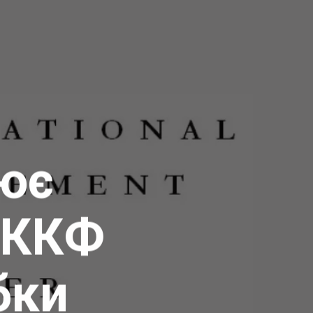
лює
у ККФ
бки