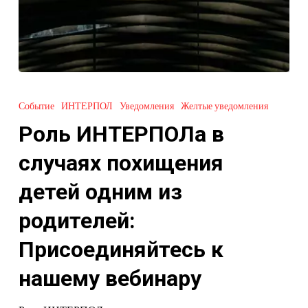
Роль
ИНТЕРПОЛа
Событие
ИНТЕРПОЛ
Уведомления
Желтые уведомления
в
Роль ИНТЕРПОЛа в
случаях
похищения
случаях похищения
детей
детей одним из
одним
из
родителей:
родителей:
Присоединяйтесь к
Присоединяйтесь
к
нашему вебинару
нашему