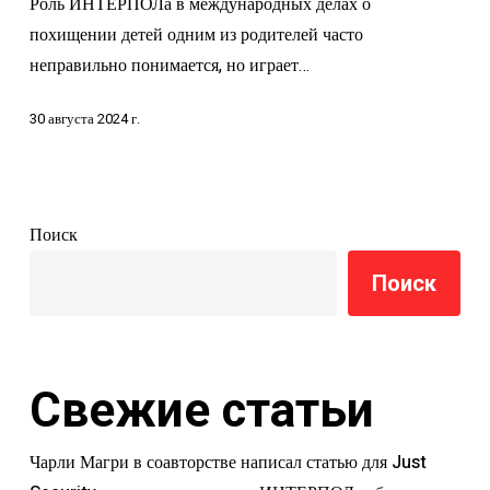
Роль ИНТЕРПОЛа в международных делах о
вебинару
похищении детей одним из родителей часто
неправильно понимается, но играет…
30 августа 2024 г.
Поиск
Поиск
Свежие статьи
Чарли Магри в соавторстве написал статью для Just