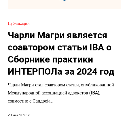
Чарли
Магри
Публикации
является
Чарли Магри является
соавтором
статьи
соавтором статьи IBA о
IBA
Сборнике практики
о
Сборнике
ИНТЕРПОЛа за 2024 год
практики
Чарли Магри стал соавтором статьи, опубликованной
ИНТЕРПОЛа
Международной ассоциацией адвокатов (IBA),
за
совместно с Сандрой…
2024
год
23 мая 2025 г.