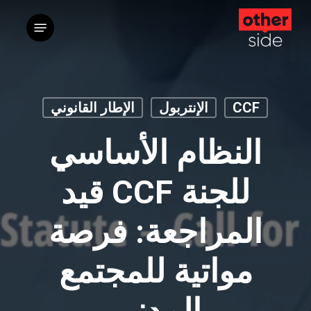
ت
القائمة
إ
ا
ا
CCF
الإنتربول
الإطار القانوني
النظام الأساسي
للجنة CCF قيد
المراجعة: فرصة
مواتية للمجتمع
المدني