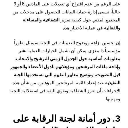
على الرغم من عدم اقتراح أي تعديلات على المادتين 8 أو 9
حالياً، تسعى إدارة حماية البيانات للحصول على مدخلات من
المجتمع المدني حول كيفية تعزيز
الشفافية والمساءلة
والفعالية
في عملية الاختيار هذه.
إن تحسين نزاهة ووضوح التعيينات في اللجنة سيمثل تطوراً
مؤسسياً ذا مغزى. يمكن أن تشمل الخيارات العملية
نشر
معلومات أساسية حول الجدول الزمني للترشيح والانتخاب
،
و
إتاحة ملفات المرشحين ومؤهلاتهم للدول الأعضاء والجمهور
قبل التصويت
، و
توضيح معايير التقييم التي تستخدمها اللجنة
التنفيذية
عند إعداد قائمة المرشحين المؤهلين. من شأن هذه
الإجراءات أن تعزز الشفافية وتقوي الثقة في استقلالية اللجنة
ومهنيتها.
3. دور أمانة لجنة الرقابة على