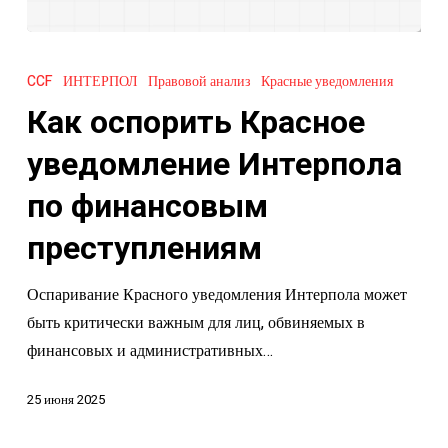
Как
оспорить
CCF
ИНТЕРПОЛ
Правовой анализ
Красные уведомления
Красное
Как оспорить Красное
уведомление
Интерпола
уведомление Интерпола
по
по финансовым
финансовым
преступлениям
преступлениям
Оспаривание Красного уведомления Интерпола может
быть критически важным для лиц, обвиняемых в
финансовых и административных…
25 июня 2025