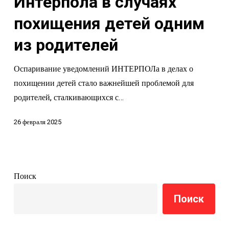
Интерпола в случаях
в
случаях
похищения детей одним
похищения
из родителей
детей
одним
Оспаривание уведомлений ИНТЕРПОЛа в делах о
из
похищении детей стало важнейшей проблемой для
родителей
родителей, сталкивающихся с…
26 февраля 2025
Поиск
Поиск