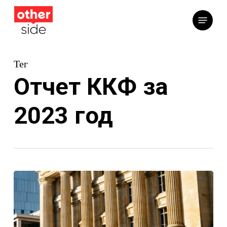
Перейти
Меню
к
основному
содержимому
Тег
Отчет ККФ за
2023 год