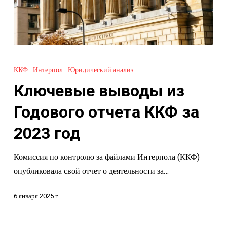
Ключевые
выводы
ККФ
Интерпол
Юридический анализ
из
Ключевые выводы из
Годового
отчета
Годового отчета ККФ за
ККФ
2023 год
за
2023
Комиссия по контролю за файлами Интерпола (ККФ)
год
опубликовала свой отчет о деятельности за…
6 января 2025 г.