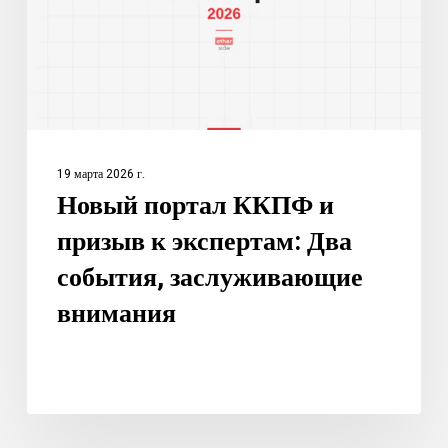
к
экспертам:
Два
события,
заслуживающие
внимания
19 марта 2026 г.
Новый портал ККПФ и
призыв к экспертам: Два
события, заслуживающие
внимания