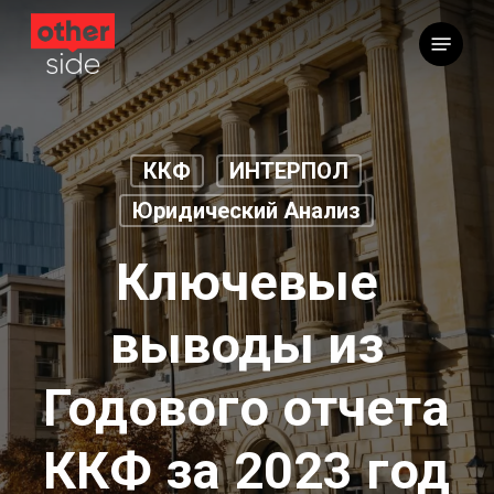
Перейти
Меню
к
основному
содержимому
ККФ
ИНТЕРПОЛ
Юридический Анализ
Ключевые
выводы из
Годового отчета
ККФ за 2023 год