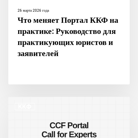
и
26 марта 2026 года
заявителей
Что меняет Портал ККФ на
практике: Руководство для
практикующих юристов и
заявителей
Новый
ККФ
портал
ККПФ
и
призыв