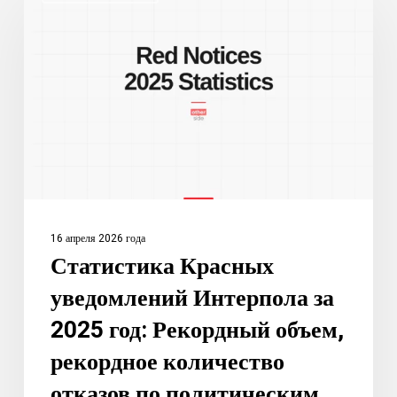
Красных
уведомлений
Интерпола
за
2025
год:
Рекордный
объем,
рекордное
количество
16 апреля 2026 года
отказов
Статистика Красных
по
уведомлений Интерпола за
политическим
мотивам
2025 год: Рекордный объем,
рекордное количество
отказов по политическим