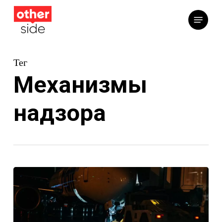
Перейти
Меню
к
основному
содержимому
Тег
Механизмы
надзора