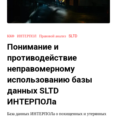
Понимание
и
ККФ
ИНТЕРПОЛ
Правовой анализ
SLTD
противодействие
Понимание и
неправомерному
использованию
противодействие
базы
неправомерному
данных
SLTD
использованию базы
ИНТЕРПОЛа
данных SLTD
ИНТЕРПОЛа
База данных ИНТЕРПОЛа о похищенных и утерянных