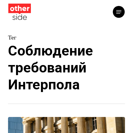
Перейти
Меню
к
основному
содержимому
Тег
Соблюдение
требований
Интерпола