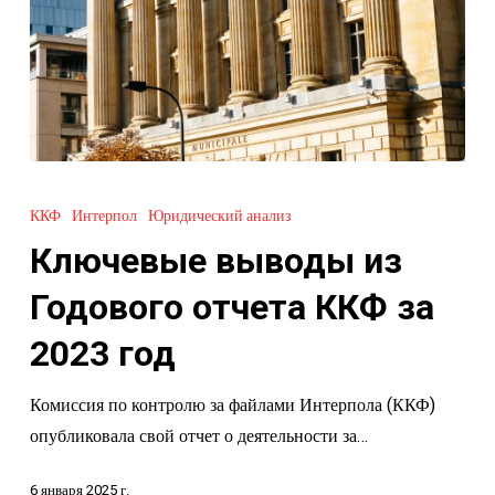
Ключевые
выводы
ККФ
Интерпол
Юридический анализ
из
Ключевые выводы из
Годового
отчета
Годового отчета ККФ за
ККФ
2023 год
за
2023
Комиссия по контролю за файлами Интерпола (ККФ)
год
опубликовала свой отчет о деятельности за…
6 января 2025 г.