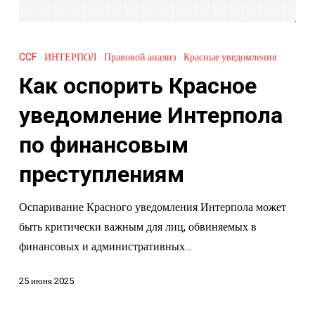
Как
оспорить
CCF
ИНТЕРПОЛ
Правовой анализ
Красные уведомления
Красное
Как оспорить Красное
уведомление
Интерпола
уведомление Интерпола
по
по финансовым
финансовым
преступлениям
преступлениям
Оспаривание Красного уведомления Интерпола может
быть критически важным для лиц, обвиняемых в
финансовых и административных…
25 июня 2025